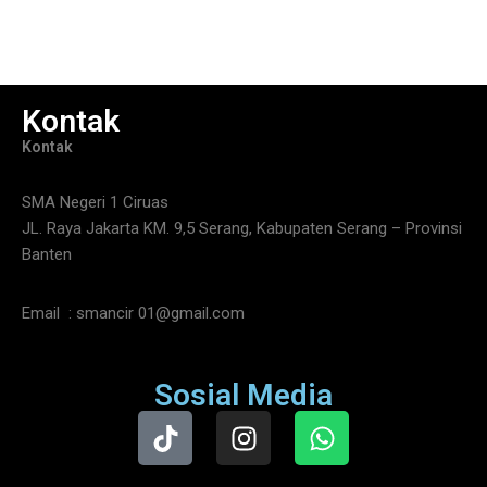
Kontak
Kontak
SMA Negeri 1 Ciruas
JL. Raya Jakarta KM. 9,5 Serang, Kabupaten Serang – Provinsi
Banten
Email : smancir 01@gmail.com
Sosial Media