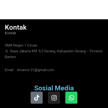
Kontak
Kontak
SMA Negeri 1 Ciruas
JL. Raya Jakarta KM. 9,5 Serang, Kabupaten Serang – Provinsi
Banten
Email : smancir 01@gmail.com
Sosial Media